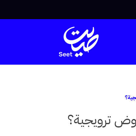
جية؟
وض ترويجية؟